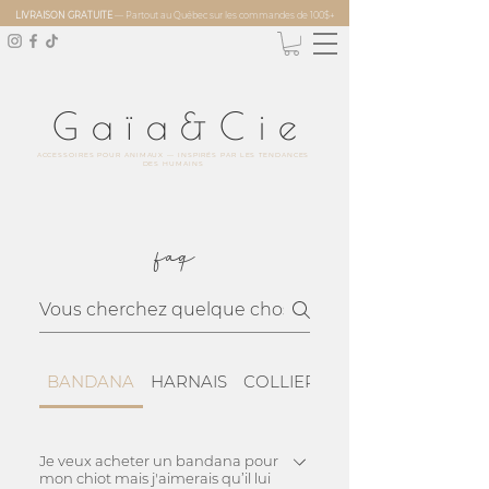
LIVRAISON GRATUITE
— Partout au Québec sur les commandes de 100$+
Gaïa&Ci
e
ACCESSOIRES POUR ANIMAUX — INSPIRÉS PAR LES TENDANCES
DES HUMAINS
faq
BANDANA
HARNAIS
COLLIER
ENTRETIEN
Je veux acheter un bandana pour
mon chiot mais j'aimerais qu’il lui