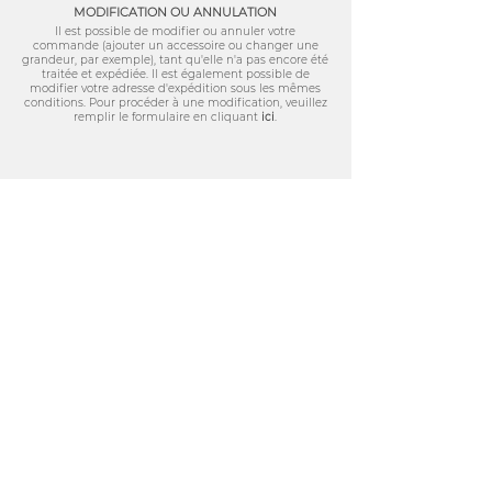
MODIFICATIO
N OU ANNULATION
Il est possible de modifier ou annuler votre
commande (ajouter un accessoire ou changer une
grandeur, par exemple), tant qu'elle n'a pas encore été
traitée et expédiée. Il est également possible de
modifier votre adresse d'expédition sous les mêmes
conditions. Pour procéder à une modification, veuillez
remplir le formulaire en cliquant
ici
.
social
Restez au courant des nouveautés sur
nos plateformes de médias sociaux
Ou contactez-nous
gaiaetcie@outlook.com