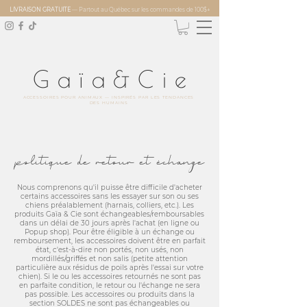
LIVRAISON GRATUITE
— Partout au Québec sur les commandes de 100$+
Gaïa&Ci
e
ACCESSOIRES POUR ANIMAUX — INSPIRÉS PAR LES TENDANCES
DES HUMAINS
politique de retour et échange
Nous comprenons qu'il puisse être difficile d'acheter
certains accessoires sans les essayer sur son ou ses
chiens préalablement (harnais, colliers, etc.). Les
produits Gaïa & Cie sont échangeables/remboursables
dans un délai de 30 jours après l'achat (en ligne ou
Popup shop). Pour être éligible à un échange ou
remboursement, les accessoires doivent être en parfait
état, c'est-à-dire non portés, non usés, non
mordillés/griffés et non salis (petite attention
particulière aux résidus de poils après l'essai sur votre
chien). Si le ou les accessoires retournés ne sont pas
en parfaite condition, le retour ou l'échange ne sera
pas possible. Les accessoires ou produits dans la
section SOLDES ne sont pas échangeables ou