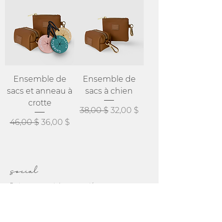
Ensemble de
Ensemble de
sacs et anneau à
sacs à chien
crotte
Prix original
Prix promotionnel
38,00 $
32,00 $
Prix original
Prix promotionnel
46,00 $
36,00 $
social
Restez au courant des nouveautés sur
nos plateformes de médias sociaux
Ou contactez-nous