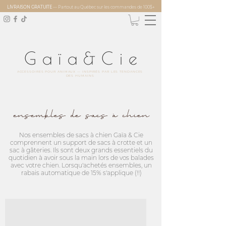
LIVRAISON GRATUITE
— Partout au Québec sur les commandes de 100$+
Gaïa&Ci
e
ACCESSOIRES POUR ANIMAUX — INSPIRÉS PAR LES TENDANCES
DES HUMAINS
ensembles de sacs à chien
Nos ensembles de sacs à chien Gaïa & Cie
comprennent un support de sacs à crotte et un
sac à gâteries. Ils sont deux grands essentiels du
quotidien à avoir sous la main lors de vos balades
avec votre chien. Lorsqu'achetés ensembles, un
rabais automatique de 15% s'applique (!!)