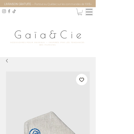
LIVRAISON GRATUITE
— Partout au Québec sur les commandes de 100$+
Gaïa&Ci
e
ACCESSOIRES POUR ANIMAUX — INSPIRÉS PAR LES TENDANCES
DES HUMAINS